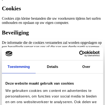
Cookies
Cookies zijn kleine bestanden die uw voorkeuren tijdens het surfen
onthouden en opslaan op uw eigen computer.
Beveiliging
De informatie die de cookies verzamelen zal worden opgeslagen op
een beveiligde server van ons of die van een derde partij waarmee
wij een verwerkersovereenkomst hebben.
Accepteren
Toestemming
Details
Over
Als u onze website optimaal wilt gebruiken, dan is het nodig dat u
onze cookies accepteert. Dit kan op twee manieren: de
cookiemelding die u op uw eerste bezoek ziet accepteren of gewoon
Deze website maakt gebruik van cookies
verder gaan op onze website.
We gebruiken cookies om content en advertenties te
Uitschakelen
personaliseren, om functies voor social media te bieden
en om ons websiteverkeer te analyseren. Ook delen we
Wilt u niet dat wij cookies op uw computer plaatsen? Dan moet u