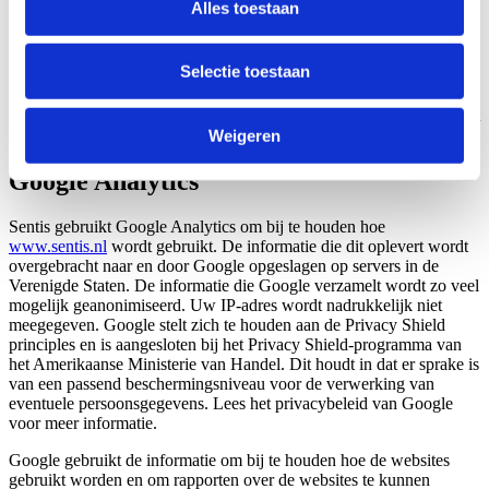
met ons op via de contactpagina op deze website.
Alles toestaan
Privacy
Selectie toestaan
Wij hechten veel waarde aan de bescherming van uw privacy.
Daarom hebben wij een Privacy Statement waarin staat hoe er wordt
omgegaan met uw (persoons)gegevens.
Weigeren
Google Analytics
Sentis gebruikt Google Analytics om bij te houden hoe
www.sentis.nl
wordt gebruikt. De informatie die dit oplevert wordt
overgebracht naar en door Google opgeslagen op servers in de
Verenigde Staten. De informatie die Google verzamelt wordt zo veel
mogelijk geanonimiseerd. Uw IP-adres wordt nadrukkelijk niet
meegegeven. Google stelt zich te houden aan de Privacy Shield
principles en is aangesloten bij het Privacy Shield-programma van
het Amerikaanse Ministerie van Handel. Dit houdt in dat er sprake is
van een passend beschermingsniveau voor de verwerking van
eventuele persoonsgegevens. Lees het privacybeleid van Google
voor meer informatie.
Google gebruikt de informatie om bij te houden hoe de websites
gebruikt worden en om rapporten over de websites te kunnen