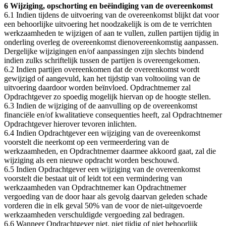
6 Wijziging, opschorting en beëindiging van de overeenkomst
6.1 Indien tijdens de uitvoering van de overeenkomst blijkt dat voor
een behoorlijke uitvoering het noodzakelijk is om de te verrichten
werkzaamheden te wijzigen of aan te vullen, zullen partijen tijdig in
onderling overleg de overeenkomst dienovereenkomstig aanpassen.
Dergelijke wijzigingen en/of aanpassingen zijn slechts bindend
indien zulks schriftelijk tussen de partijen is overeengekomen.
6.2 Indien partijen overeenkomen dat de overeenkomst wordt
gewijzigd of aangevuld, kan het tijdstip van voltooiing van de
uitvoering daardoor worden beïnvloed. Opdrachtnemer zal
Opdrachtgever zo spoedig mogelijk hiervan op de hoogte stellen.
6.3 Indien de wijziging of de aanvulling op de overeenkomst
financiële en/of kwalitatieve consequenties heeft, zal Opdrachtnemer
Opdrachtgever hierover tevoren inlichten.
6.4 Indien Opdrachtgever een wijziging van de overeenkomst
voorstelt die neerkomt op een vermeerdering van de
werkzaamheden, en Opdrachtnemer daarmee akkoord gaat, zal die
wijziging als een nieuwe opdracht worden beschouwd.
6.5 Indien Opdrachtgever een wijziging van de overeenkomst
voorstelt die bestaat uit of leidt tot een vermindering van
werkzaamheden van Opdrachtnemer kan Opdrachtnemer
vergoeding van de door haar als gevolg daarvan geleden schade
vorderen die in elk geval 50% van de voor de niet-uitgevoerde
werkzaamheden verschuldigde vergoeding zal bedragen.
6.6 Wanneer Opdrachtgever niet, niet tijdig of niet behoorlijk