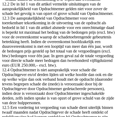
12.2 De in lid 1 van dit artikel vermelde uitsluitingen van de
aansprakelijkheid van Opdrachtnemer gelden niet voor zover de
schade het gevolg is van opzet of grove schuld van Opdrachtnemer.
12.3 De aansprakelijkheid van Opdrachtnemer voor een
toerekenbare tekortkoming in de uitvoering van de opdracht als
bedoeld in lid 1 van dit artikel alsmede voor een onrechtmatige daad
is beperkt tot maximaal het bedrag van de bedongen prijs (excl. btw)
voor de overeenkomst waarop de schadetoebrengende gebeurtenis
betrekking heeft. Indien de overeenkomst hoofdzakelijk een
duurovereenkomst is met een looptijd van meer dan één jaar, wordt
de bedongen prijs gesteld op het totaal van de vergoedingen (excl.
btw) bedongen voor één jaar. In geen geval zal de totale vergoeding
voor directe schade meer bedragen dan tweehonderd vijftigduizend
euro (EUR 250.000,– excl. btw).
12.4 Opdrachtnemer is niet aansprakelijk voor schade die
Opdrachtgever en/of derden lijden uit welke hoofde dan ook en die
op welke wijze dan ook verband houdt met de opdracht (daaronder
tevens begrepen schade die (mede) is veroorzaakt door bij de
Opdrachtgever door Opdrachtnemer gedetacheerde personen),
indien deze is veroorzaakt door Opdrachtnemer ingeschakelde
derden, zelfs indien sprake is van opzet of grove schuld van de zijde
van deze hulppersonen.
12.5 Een vordering tot vergoeding van schade dient uiterlijk binnen
twaalf maanden nadat Opdrachtgever de schade heeft ontdekt of
redelijkerwijze had kunnen ontdekken bij Opdrachtnemer te zijn