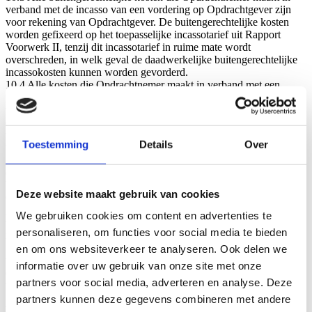
verband met de incasso van een vordering op Opdrachtgever zijn
voor rekening van Opdrachtgever. De buitengerechtelijke kosten
worden gefixeerd op het toepasselijke incassotarief uit Rapport
Voorwerk II, tenzij dit incassotarief in ruime mate wordt
overschreden, in welk geval de daadwerkelijke buitengerechtelijke
incassokosten kunnen worden gevorderd.
10.4 Alle kosten die Opdrachtnemer maakt in verband met een
gerechtelijke procedure tegen Opdrachtgever ter incassering van een
vordering komen voor rekening van Opdrachtgever, ook voor zover
deze kosten de rechterlijke proceskostenveroordeling overtreffen,
tenzij Opdrachtnemer als verliezende partij in de kosten wordt
Toestemming
Details
Over
veroordeeld.
10.5 Opdrachtnemer behoudt zich het recht voor om – ook tijdens
de uitvoering van een opdracht, indien de financiële positie of het
betalingsgedrag van Opdrachtgever daartoe naar het oordeel van
Deze website maakt gebruik van cookies
Opdrachtnemer aanleiding geeft – van Opdrachtgever gehele of
gedeeltelijke vooruitbetaling en/of het stellen van zekerheid te
We gebruiken cookies om content en advertenties te
verlangen, bij gebreke waarvan Opdrachtnemer gerechtigd is de
personaliseren, om functies voor social media te bieden
nakoming van zijn verplichtingen op te schorten.
10.6 Opdrachtgever heeft niet het recht een eventuele
en om ons websiteverkeer te analyseren. Ook delen we
tegenvordering met de vordering van Opdrachtnemer te
informatie over uw gebruik van onze site met onze
compenseren. Alle betalingen dienen derhalve zonder enige aftrek,
partners voor social media, adverteren en analyse. Deze
verrekening of schuldvergelijking plaats te vinden.
10.7 Bij opdrachten met een looptijd langer dan drie maanden
partners kunnen deze gegevens combineren met andere
behoudt Opdrachtnemer zich in alle gevallen het recht voor om