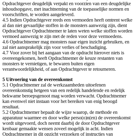
Opdrachtgever deugdelijk verpakt en voorzien van een deugdelijke
inhoudsopgave, met inachtneming van de toepasselijke normen en
voorschriften, te worden aangeleverd.
4.5 Indien Opdrachtgever reeds een vermoeden heeft omtrent welke
al dan niet gevaarlijke stoffen in de monsters aanwezig zijn, dient
Opdrachtgever Opdrachtnemer te laten weten welke stoffen worden
vermoed aanwezig te zijn met de reden voor deze vermoedens.
4.6 Opdrachtnemer mag monsters naar eigen inzicht gebruiken, en
zal niet aansprakelijk zijn voor verlies of beschadiging.
4.7 Voor zover bij het aangaan van de opdracht hierover niets is
overeengekomen, heeft Opdrachtnemer de keuze restanten van
monsters te vernietigen, te bewaren buiten eigen
verantwoordelijkheid, of aan Opdrachtgever te retourneren.
5 Uitvoering van de overeenkomst
5.1 Opdrachtnemer zal de werkzaamheden uitoefenen
overeenkomstig hetgeen van een redelijk handelende en redelijk
bekwame beroepsgenoot mag worden verwacht. Opdrachtnemer
kan evenwel niet instaan voor het bereiken van enig beoogd
resultaat.
5.2 Opdrachtnemer bepaalt de wijze waarop, de methode en
apparatuur waarmee en door welke perso(o)n(en) de overeenkomst
wordt uitgevoerd, doch neemt daarbij de door Opdrachtgever
kenbaar gemaakte wensen zoveel mogelijk in acht. Indien
Opdrachtnemer in dit opzicht verzoeken of instructies van