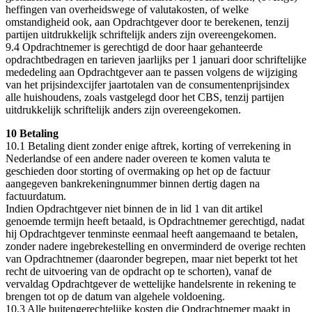
heffingen van overheidswege of valutakosten, of welke
omstandigheid ook, aan Opdrachtgever door te berekenen, tenzij
partijen uitdrukkelijk schriftelijk anders zijn overeengekomen.
9.4 Opdrachtnemer is gerechtigd de door haar gehanteerde
opdrachtbedragen en tarieven jaarlijks per 1 januari door schriftelijke
mededeling aan Opdrachtgever aan te passen volgens de wijziging
van het prijsindexcijfer jaartotalen van de consumentenprijsindex
alle huishoudens, zoals vastgelegd door het CBS, tenzij partijen
uitdrukkelijk schriftelijk anders zijn overeengekomen.
10 Betaling
10.1 Betaling dient zonder enige aftrek, korting of verrekening in
Nederlandse of een andere nader overeen te komen valuta te
geschieden door storting of overmaking op het op de factuur
aangegeven bankrekeningnummer binnen dertig dagen na
factuurdatum.
Indien Opdrachtgever niet binnen de in lid 1 van dit artikel
genoemde termijn heeft betaald, is Opdrachtnemer gerechtigd, nadat
hij Opdrachtgever tenminste eenmaal heeft aangemaand te betalen,
zonder nadere ingebrekestelling en onverminderd de overige rechten
van Opdrachtnemer (daaronder begrepen, maar niet beperkt tot het
recht de uitvoering van de opdracht op te schorten), vanaf de
vervaldag Opdrachtgever de wettelijke handelsrente in rekening te
brengen tot op de datum van algehele voldoening.
10.3 Alle buitengerechtelijke kosten die Opdrachtnemer maakt in