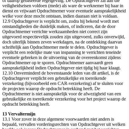
of daarop gebaseerde regelgeving. De Opdrachtgever zal aan die
veiligheidseisen voldoen (mede) als ware de werknemer bij haar in
dienst en vrijwaart Opdrachtnemer voor eventuele aansprakelijkheid
welke voor deze mocht ontstaan, indien daaraan niet is voldaan.
12.9 Opdrachtgever is verplicht om, zodra hij bekend wordt met
omstandigheden die duidelijk maken, of indiceren, dat de door
Opdrachtnemer verrichte werkzaamheden niet correct zijn
uitgevoerd respectievelijk zouden zijn uitgevoerd, zulks onverwijld,
doch uiterlijk binnen zeven werkdagen, na de ontdekking daarvan
schriftelijk aan Opdrachtnemer mede te delen. Opdrachtgever is
verplicht een redelijke mate van inspanning te verrichten teneinde
eventuele gebreken in de uitvoering van de overeenkomst zijdens
Opdrachtnemer op te sporen. Opdrachtnemer aanvaardt geen
aansprakelijkheid indien Opdrachtgever niet tijdig bij haar klaagt.
12.10 Onverminderd de bovenstaande leden van dit artikel, is de
Opdrachtgever verplicht een gebruikelijke en toereikende
verzekering (bijvoorbeeld een CAR-verzekering) af te sluiten voor
de projecten waarop de opdracht betrekking heeft. De
Opdrachtnemer is niet aansprakelijk voor de afwezigheid van een
gebruikelijke en toereikende verzekering voor het project waarop de
opdracht betrekking heeft.
13 Vervaltermijn
13.1 Voor zover in deze algemene voorwaarden niet anders is
bepaald, vervallen vorderingsrechten van Opdrachtgever uit welken