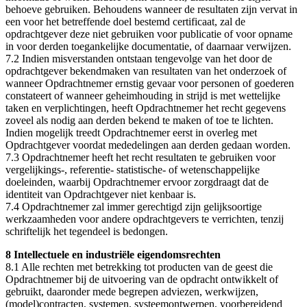
behoeve gebruiken. Behoudens wanneer de resultaten zijn vervat in
een voor het betreffende doel bestemd certificaat, zal de
opdrachtgever deze niet gebruiken voor publicatie of voor opname
in voor derden toegankelijke documentatie, of daarnaar verwijzen.
7.2 Indien misverstanden ontstaan tengevolge van het door de
opdrachtgever bekendmaken van resultaten van het onderzoek of
wanneer Opdrachtnemer ernstig gevaar voor personen of goederen
constateert of wanneer geheimhouding in strijd is met wettelijke
taken en verplichtingen, heeft Opdrachtnemer het recht gegevens
zoveel als nodig aan derden bekend te maken of toe te lichten.
Indien mogelijk treedt Opdrachtnemer eerst in overleg met
Opdrachtgever voordat mededelingen aan derden gedaan worden.
7.3 Opdrachtnemer heeft het recht resultaten te gebruiken voor
vergelijkings-, referentie- statistische- of wetenschappelijke
doeleinden, waarbij Opdrachtnemer ervoor zorgdraagt dat de
identiteit van Opdrachtgever niet kenbaar is.
7.4 Opdrachtnemer zal immer gerechtigd zijn gelijksoortige
werkzaamheden voor andere opdrachtgevers te verrichten, tenzij
schriftelijk het tegendeel is bedongen.
8 Intellectuele en industriële eigendomsrechten
8.1 Alle rechten met betrekking tot producten van de geest die
Opdrachtnemer bij de uitvoering van de opdracht ontwikkelt of
gebruikt, daaronder mede begrepen adviezen, werkwijzen,
(model)contracten, systemen, systeemontwerpen, voorbereidend