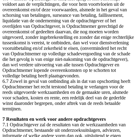
voldoet aan de verplichtingen, die voor hem voortvloeien uit de
overeenkomst en/of deze voorwaarden, alsmede in het geval van
schorsing van betalingen, surseance van betaling, faillissement,
liquidatie van de onderneming van de opdrachtgever of het
overlijden van Opdrachtgever, is Opdrachtnemer gerechtigd de
overeenkomst of gedeelten daarvan, die nog moeten worden
uitgevoerd, zonder ingebrekestelling en zonder dat enige rechterlijke
tussenkomst is vereist, te ontbinden, dan wel voor dienstverlening
vooruitbetaling en/of zekerheid te eisen, (onverminderd het recht
van Opdrachtnemer op volledige schadevergoeding van de schade
die het gevolg is van enige niet-nakoming van de opdrachtgever),
dan wel verdere uitvoering van alle tussen Opdrachtgever en
Opdrachtnemer lopende overeenkomsten op te schorten tot
volledige betaling heeft plaatsgevonden.
6.7 Zowel in geval van ontbinding als in dat van opschorting heeft
Opdrachtnemer het recht terstond betaling te verlangen voor de
reeds uitgevoerde werkzaamheden en de gemaakte uren, alsmede
voor schaden, kosten en rente, een redelijk deel van de gederfde
winst daaronder begrepen, onder aftrek van de reeds betaalde
termijnen.
7 Resultaten en werk voor andere opdrachtgevers
7.1 Opdrachtgever zal de resultaten van de werkzaamheden van
Opdrachtnemer, bestaande uit onderzoeksuitslagen, adviezen,
informatie of welke andere vorm dan ook, uitsluitend te eigen