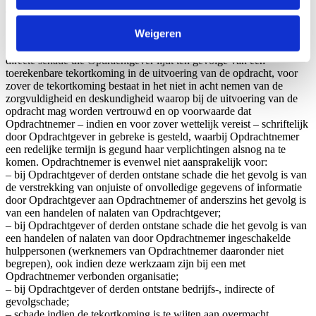
evenredigheid.
Weigeren
12 Aansprakelijkheid
12.1 Opdrachtnemer is jegens Opdrachtgever aansprakelijk voor
directe schade die Opdrachtgever lijdt ten gevolge van een
toerekenbare tekortkoming in de uitvoering van de opdracht, voor
zover de tekortkoming bestaat in het niet in acht nemen van de
zorgvuldigheid en deskundigheid waarop bij de uitvoering van de
opdracht mag worden vertrouwd en op voorwaarde dat
Opdrachtnemer – indien en voor zover wettelijk vereist – schriftelijk
door Opdrachtgever in gebreke is gesteld, waarbij Opdrachtnemer
een redelijke termijn is gegund haar verplichtingen alsnog na te
komen. Opdrachtnemer is evenwel niet aansprakelijk voor:
– bij Opdrachtgever of derden ontstane schade die het gevolg is van
de verstrekking van onjuiste of onvolledige gegevens of informatie
door Opdrachtgever aan Opdrachtnemer of anderszins het gevolg is
van een handelen of nalaten van Opdrachtgever;
– bij Opdrachtgever of derden ontstane schade die het gevolg is van
een handelen of nalaten van door Opdrachtnemer ingeschakelde
hulppersonen (werknemers van Opdrachtnemer daaronder niet
begrepen), ook indien deze werkzaam zijn bij een met
Opdrachtnemer verbonden organisatie;
– bij Opdrachtgever of derden ontstane bedrijfs-, indirecte of
gevolgschade;
– schade indien de tekortkoming is te wijten aan overmacht.