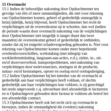
15 Overmacht
15.1 Indien de behoorlijke nakoming door Opdrachtnemer ten
gevolge van één of meer omstandigheden, die niet voor rekening
van Opdrachtnemer komen, geheel of gedeeltelijk onmogelijk is
hetzij tijdelijk, hetzij blijvend, heeft Opdrachtnemer het recht de
verplichtingen uit de overeenkomst op te schorten, dan wel (indien
de periode waarin door overmacht nakoming van de verplichtingen
door Opdrachtnemer niet mogelijk is langer duurt dan twee
maanden) de overeenkomst geheel of gedeeltelijk te ontbinden,
zonder dat zij tot enigerlei schadevergoeding gehouden is. Niet voor
rekening van Opdrachtnemer komen onder meer beperkende
overheidsvoorschriften, werkstaking (met inbegrip van
werkliedenuitsluiting, langzaam-aan-acties, e.d.), ziekte, in-, uit-
en/of doorvoerverbod, transportproblemen, niet-nakoming van
verplichtingen door toeleveranciers, storingen in de productie,
natuur- en/of kernrampen, oproer en oorlog en/of oorlogsdreiging.
15.2 Indien Opdrachtnemer bij het intreden van de overmacht al
gedeeltelijk aan haar verplichtingen heeft voldaan, of slechts
gedeeltelijk aan haar verplichtingen kan voldoen, is zij gerechtigd
het reeds uitgevoerde c.q. uitvoerbare deel afzonderlijk te factureren
en is Opdrachtgever gehouden deze factuur te voldoen als betrof het
een afzonderlijk contract.
15.3 Opdrachtnemer heeft ook het recht zich op overmacht te
beroepen, indien de omstandigheid die (verdere) nakoming