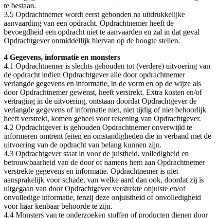
te bestaan.
3.5 Opdrachtnemer wordt eerst gebonden na uitdrukkelijke
aanvaarding van een opdracht. Opdrachtnemer heeft de
bevoegdheid een opdracht niet te aanvaarden en zal in dat geval
Opdrachtgever onmiddellijk hiervan op de hoogte stellen.
4 Gegevens, informatie en monsters
4.1 Opdrachtnemer is slechts gehouden tot (verdere) uitvoering van
de opdracht indien Opdrachtgever alle door opdrachtnemer
verlangde gegevens en informatie, in de vorm en op de wijze als
door Opdrachtnemer gewenst, heeft verstrekt. Extra kosten en/of
vertraging in de uitvoering, ontstaan doordat Opdrachtgever de
verlangde gegevens of informatie niet, niet tijdig of niet behoorlijk
heeft verstrekt, komen geheel voor rekening van Opdrachtgever.
4.2 Opdrachtgever is gehouden Opdrachtnemer onverwijld te
informeren omtrent feiten en omstandigheden die in verband met de
uitvoering van de opdracht van belang kunnen zijn.
4.3 Opdrachtgever staat in voor de juistheid, volledigheid en
betrouwbaarheid van de door of namens hem aan Opdrachtnemer
verstrekte gegevens en informatie. Opdrachtnemer is niet
aansprakelijk voor schade, van welke aard dan ook, doordat zij is
uitgegaan van door Opdrachtgever verstrekte onjuiste en/of
onvolledige informatie, tenzij deze onjuistheid of onvolledigheid
voor haar kenbaar behoorde te zijn.
4.4 Monsters van te onderzoeken stoffen of producten dienen door