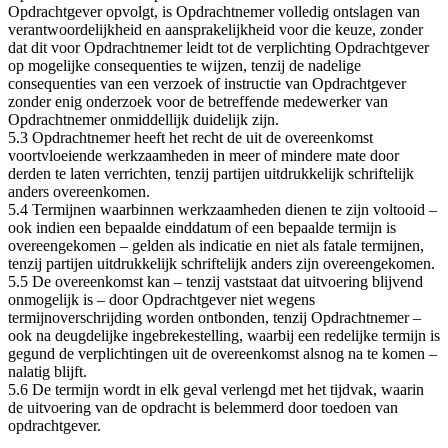
Opdrachtgever opvolgt, is Opdrachtnemer volledig ontslagen van
verantwoordelijkheid en aansprakelijkheid voor die keuze, zonder
dat dit voor Opdrachtnemer leidt tot de verplichting Opdrachtgever
op mogelijke consequenties te wijzen, tenzij de nadelige
consequenties van een verzoek of instructie van Opdrachtgever
zonder enig onderzoek voor de betreffende medewerker van
Opdrachtnemer onmiddellijk duidelijk zijn.
5.3 Opdrachtnemer heeft het recht de uit de overeenkomst
voortvloeiende werkzaamheden in meer of mindere mate door
derden te laten verrichten, tenzij partijen uitdrukkelijk schriftelijk
anders overeenkomen.
5.4 Termijnen waarbinnen werkzaamheden dienen te zijn voltooid –
ook indien een bepaalde einddatum of een bepaalde termijn is
overeengekomen – gelden als indicatie en niet als fatale termijnen,
tenzij partijen uitdrukkelijk schriftelijk anders zijn overeengekomen.
5.5 De overeenkomst kan – tenzij vaststaat dat uitvoering blijvend
onmogelijk is – door Opdrachtgever niet wegens
termijnoverschrijding worden ontbonden, tenzij Opdrachtnemer –
ook na deugdelijke ingebrekestelling, waarbij een redelijke termijn is
gegund de verplichtingen uit de overeenkomst alsnog na te komen –
nalatig blijft.
5.6 De termijn wordt in elk geval verlengd met het tijdvak, waarin
de uitvoering van de opdracht is belemmerd door toedoen van
opdrachtgever.