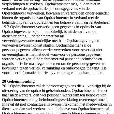
verplichtingen te voldoen. Opdrachtnemer mag, al dan niet in
verband met de opdracht, de persoonsgegevens van de
Opdrachtgever verwerken, bewaren en verspreiden onder eenieder
binnen de organisatie van Opdrachtnemer in verband met de
behandeling van de opdracht en ten behoeve van haar relatiebeheer.
19.2 Opdrachtnemer verwerkt geen gegevens in opdracht van
Opdrachtgever, tenzij dit noodzakelijk is uit de aard van de
dienstverlening. Opdrachtnemer zal als
verwerkingsverantwoordelijke met haar Opdrachtgever geen
verwerkersovereenkomst sluiten. Opdrachtnemer zal de
persoonsgegevens alleen verder verwerken voor zover dat niet
onverenigbaar is met het doel waarvoor de persoonsgegevens
worden verkregen. Opdrachtnemer zal passende technische en
organisatorische maatregelen nemen om de persoonsgegevens te
beveiligen tegen verlies, verminking en onbevoegde toegang. Zie
voor meer informatie de privacyverklaring van opdrachtnemer.
20 Geheimhouding
20.1 Opdrachtnemer zal de persoonsgegevens die zij verkrijgt bij de
uitvoering van de opdracht geheimhouden. Opdrachtnemer is met
haar medewerkers, dan wel personen werkzaam ten behoeve van
Opdrachtnemer, een geheimhoudingsverklaring overeengekomen.
Ingeval dit niet contractueel is overeengekomen met medewerkers in
dienst van dan wel werkzaam ten behoeve van Opdrachtnemer, zal
Opdrachtnemer een geheimhoudingsverplichting opleggen aan die