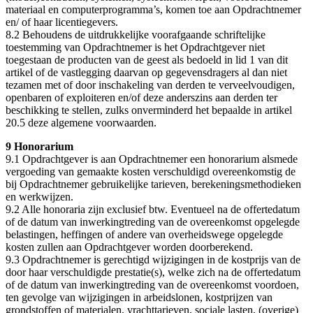
materiaal en computerprogramma’s, komen toe aan Opdrachtnemer
en/ of haar licentiegevers.
8.2 Behoudens de uitdrukkelijke voorafgaande schriftelijke
toestemming van Opdrachtnemer is het Opdrachtgever niet
toegestaan de producten van de geest als bedoeld in lid 1 van dit
artikel of de vastlegging daarvan op gegevensdragers al dan niet
tezamen met of door inschakeling van derden te verveelvoudigen,
openbaren of exploiteren en/of deze anderszins aan derden ter
beschikking te stellen, zulks onverminderd het bepaalde in artikel
20.5 deze algemene voorwaarden.
9 Honorarium
9.1 Opdrachtgever is aan Opdrachtnemer een honorarium alsmede
vergoeding van gemaakte kosten verschuldigd overeenkomstig de
bij Opdrachtnemer gebruikelijke tarieven, berekeningsmethodieken
en werkwijzen.
9.2 Alle honoraria zijn exclusief btw. Eventueel na de offertedatum
of de datum van inwerkingtreding van de overeenkomst opgelegde
belastingen, heffingen of andere van overheidswege opgelegde
kosten zullen aan Opdrachtgever worden doorberekend.
9.3 Opdrachtnemer is gerechtigd wijzigingen in de kostprijs van de
door haar verschuldigde prestatie(s), welke zich na de offertedatum
of de datum van inwerkingtreding van de overeenkomst voordoen,
ten gevolge van wijzigingen in arbeidslonen, kostprijzen van
grondstoffen of materialen, vrachttarieven, sociale lasten, (overige)