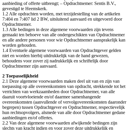
aanbieding of offerte uitbrengt; – Opdrachtnemer: Sentis B.V.,
gevestigd te Heemskerk.
1.2 Alle opdrachten worden, met terzijdestelling van de artikelen
7:404 en 7:407 lid 2 BW, uitsluitend aanvaard en uitgevoerd door
Opdrachtnemer.
1.3 Alle bedingen in deze algemene voorwaarden zijn tevens
gemaakt ten behoeve van alle ondergeschikten van Opdrachtnemer
en alle andere personen voor wie Opdrachtnemer aansprakelijk kan
worden gehouden.
1.4 Eventuele algemene voorwaarden van Opdrachtgever gelden
niet en worden hierbij uitdrukkelijk van de hand gewezen,
behoudens voor zover zij nadrukkelijk en schriftelijk door
Opdrachtnemer zijn aanvaard.
2 Toepasselijkheid
2.1 Deze algemene voorwaarden maken deel uit van en zijn van
toepassing op alle overeenkomsten van opdracht, strekkende tot het
verrichten van werkzaamheden door Opdrachtnemer, van alle
daaruit voortvloeiende en/of daarmee samenhangende
overeenkomsten (aanvullende of vervolgovereenkomsten daaronder
begrepen) tussen Opdrachtgever en Opdrachtnemer, respectievelijk
hun rechtsopvolgers, alsmede van alle door Opdrachtnemer gedane
aanbiedingen en/of offertes.
2.2 Van deze algemene voorwaarden afwijkende bedingen zijn
slechts van kracht indien en voor zover deze uitdrukkelijk en