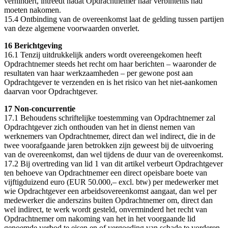
verhindert, intreedt nadat Opdrachtnemer haar verbintenis had
moeten nakomen.
15.4 Ontbinding van de overeenkomst laat de gelding tussen partijen
van deze algemene voorwaarden onverlet.
16 Berichtgeving
16.1 Tenzij uitdrukkelijk anders wordt overeengekomen heeft
Opdrachtnemer steeds het recht om haar berichten – waaronder de
resultaten van haar werkzaamheden – per gewone post aan
Opdrachtgever te verzenden en is het risico van het niet-aankomen
daarvan voor Opdrachtgever.
17 Non-concurrentie
17.1 Behoudens schriftelijke toestemming van Opdrachtnemer zal
Opdrachtgever zich onthouden van het in dienst nemen van
werknemers van Opdrachtnemer, direct dan wel indirect, die in de
twee voorafgaande jaren betrokken zijn geweest bij de uitvoering
van de overeenkomst, dan wel tijdens de duur van de overeenkomst.
17.2 Bij overtreding van lid 1 van dit artikel verbeurt Opdrachtgever
ten behoeve van Opdrachtnemer een direct opeisbare boete van
vijftigduizend euro (EUR 50.000,– excl. btw) per medewerker met
wie Opdrachtgever een arbeidsovereenkomst aangaat, dan wel per
medewerker die anderszins buiten Opdrachtnemer om, direct dan
wel indirect, te werk wordt gesteld, onverminderd het recht van
Opdrachtnemer om nakoming van het in het voorgaande lid
genoemde verbod te eisen en of vergoeding van schade te vorderen.