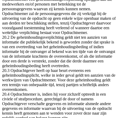
medewerkers en/of personen met betrekking tot de
persoonsgegevens waarvan zij kennis kunnen nemen.
Opdrachtnemer zal de persoonsgegevens die zij verkrijgt bij de
uitvoering van de opdracht op geen enkele wijze openbaar maken of
aan derden ter beschikking stellen, tenzij Opdrachtgever daarvoor
voorafgaand toestemming heeft verleend of wanneer daartoe een
wettelijke verplichting bestaat voor Opdrachtnemer.
20.2 De geheimhoudingsverplichting geldt niet ten aanzien van
informatie die publiekelijk bekend is geworden zonder dat sprake is
van een overtreding van het geheimhoudingsbeding of indien
informatie bij de ontvanger al bekend was ten tijde van de ontvangst
van de informatie krachtens de overeenkomst, of als die informatie
door een derde is verstrekt, zonder dat die derde daarmee een
geheimhoudingsbeding heeft overtreden.
20.3 Opdrachtgever heeft op haar beurt eveneens een
geheimhoudingsplicht, welke in ieder geval geldt ten aanzien van de
werkwijzen van Opdrachtnemer. Voor deze geheimhouding geldt
een termijn van onbepaalde tijd, tenzij partijen schriftelijk anders
overeenkomen.
20.4 Opdrachtnemer is, indien hij voor zichzelf optreedt in een
civiele of strafprocedure, gerechtigd de door of namens
Opdrachtgever verschafte gegevens en informatie alsmede andere
gegevens en informatie waarvan bij de uitvoering van de opdracht
kennis heeft genomen aan te wenden voor zover deze naar zijn
redelijk oordeel van belang kunnen zijn.