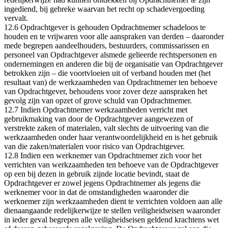
ingediend, bij gebreke waarvan het recht op schadevergoeding
vervalt.
12.6 Opdrachtgever is gehouden Opdrachtnemer schadeloos te
houden en te vrijwaren voor alle aanspraken van derden – daaronder
mede begrepen aandeelhouders, bestuurders, commissarissen en
personeel van Opdrachtgever alsmede gelieerde rechtspersonen en
ondernemingen en anderen die bij de organisatie van Opdrachtgever
betrokken zijn – die voortvloeien uit of verband houden met (het
resultaat van) de werkzaamheden van Opdrachtnemer ten behoeve
van Opdrachtgever, behoudens voor zover deze aanspraken het
gevolg zijn van opzet of grove schuld van Opdrachtnemer.
12.7 Indien Opdrachtnemer werkzaamheden verricht met
gebruikmaking van door de Opdrachtgever aangewezen of
verstrekte zaken of materialen, valt slechts de uitvoering van die
werkzaamheden onder haar verantwoordelijkheid en is het gebruik
van die zaken/materialen voor risico van Opdrachtgever.
12.8 Indien een werknemer van Opdrachtnemer zich voor het
verrichten van werkzaamheden ten behoeve van de Opdrachtgever
op een bij dezen in gebruik zijnde locatie bevindt, staat de
Opdrachtgever er zowel jegens Opdrachtnemer als jegens die
werknemer voor in dat de omstandigheden waaronder die
werknemer zijn werkzaamheden dient te verrichten voldoen aan alle
dienaangaande redelijkerwijze te stellen veiligheidseisen waaronder
in ieder geval begrepen alle veiligheidseisen geldend krachtens wet