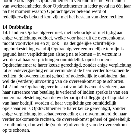
hoofde ook jegens Opdrachtnemer in verband met het verrichten
van werkzaamheden door Opdrachtnemer in ieder geval na één jaar
na het moment waarop Opdrachtgever bekend werd of
redelijkerwijs bekend kon zijn met het bestaan van deze rechten.
14 Ontbinding
14.1 Indien Opdrachtgever niet, niet behoorlijk of niet tijdig aan
enige verplichting voldoet, welke voor haar uit de overeenkomst
mocht voortvloeien en zij ook – na deugdelijke schriftelijke
ingebrekestelling waarbij Opdrachtgever een redelijke termijn is
gegund haar verplichtingen alsnog na te komen – in verzuim is,
worden al haar verplichtingen onmiddellijk opeisbaar en is
Opdrachtnemer te harer keuze gerechtigd, zonder enige verplichting
tot schadevergoeding en onverminderd de haar verder toekomende
rechten, de overeenkomst geheel of gedeeltelijk te ontbinden, dan
wel de (verdere) uitvoering van de overeenkomst op te schorten.
14.2 Indien Opdrachtgever in staat van faillissement verkeert, aan
haar surseance van betaling is verleend of indien sprake is van een
ondercuratelestelling van de wederpartij of stillegging of liquidatie
van haar bedrijf, worden al haar verplichtingen onmiddellijk
opeisbaar en is Opdrachtnemer te harer keuze gerechtigd, zonder
enige verplichting tot schadevergoeding en onverminderd de haar
verder toekomende rechten, de overeenkomst geheel of gedeeltelijk
te ontbinden, dan wel de (verdere) uitvoering van de overeenkomst
op te schorten.